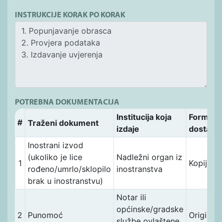
INSTRUKCIJE KORAK PO KORAK
POTREBNA DOKUMENTACIJA
Institucija koja
Forma
#
Traženi dokument
izdaje
dostave
Inostrani izvod
(ukoliko je lice
Nadležni organ iz
1
Kopija
rođeno/umrlo/sklopilo
inostranstva
brak u inostranstvu)
Notar ili
općinske/gradske
2
Punomoć
Original
službe ovlaštene