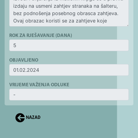
ROK ZA RJEŠAVANJE (DANA)
OBJAVLJENO
VRIJEME VAŽENJA ODLUKE
NAZAD