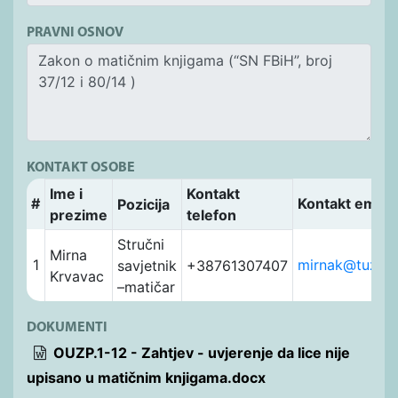
PRAVNI OSNOV
KONTAKT OSOBE
Ime i
Kontakt
#
Kontakt email
Pozicija
prezime
telefon
Stručni
Mirna
1
mirnak@tuzla.
savjetnik
+38761307407
Krvavac
–matičar
DOKUMENTI
OUZP.1-12 - Zahtjev - uvjerenje da lice nije
upisano u matičnim knjigama.docx