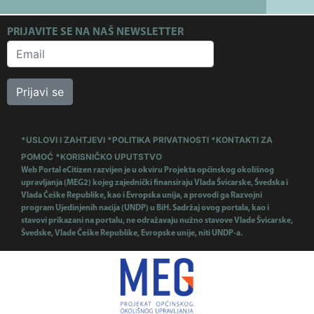
PRIJAVITE SE NA NAŠ NEWSLETTER
Prijavi se
*USLOVI I ZAHTJEVI
*POLITIKA PRIVATNOSTI
*KONTAKTI ZA
POMOĆ
*KORISNIČKO UPUTSTVO
Web Portal eCitizen razvijen je u okviru Projekta općinskog okolišnog
upravljanja (MEG2) kojeg zajednički finansiraju Vlada Švicarske, Švedska i
Vlada Češke Republike, kao i Evropska unija, a provodi ga Razvojni
program Ujedinjenih nacija (UNDP) u BiH. Sadržaj ovog portala, kao i
stavovi prikazani na portalu, ne odražavaju nužno stavove Vlade Švicarske,
Švedske, Vlade Češke Republike, Evropske unije, niti UNDP-a.