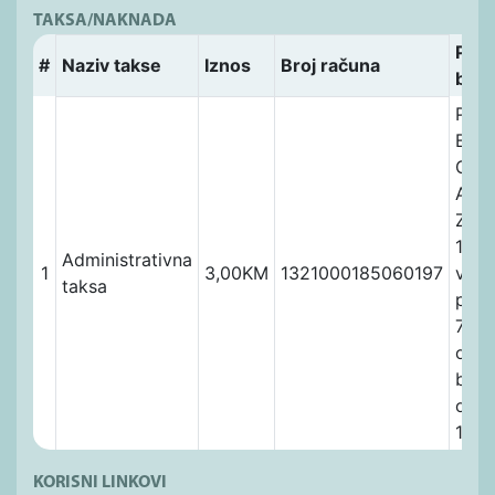
TAKSA/NAKNADA
Pozi
#
Naziv takse
Iznos
Broj računa
broj
Prim
Budž
Grad
Adre
ZAV
11, T
Administrativna
1
3,00KM
1321000185060197
vrst
taksa
prih
7221
opći
budž
orga
1001
KORISNI LINKOVI